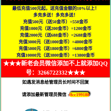
最低充值500元起，送充值金额的10%以上！
多充多送！多充多送！
充值500元（送50金币）=550金币
充值1000元（送200金币）=1200金币
充值2000元（送688金币）=2688金币
充值3000元（送1000金币）=4000金币
充值5000元（送1800金币）=6800金币
充值10000元（送3800金币）=13800金币
★★★新老会员微信添加不上就添加QQ
号：3266722332★★★
如遇发消息给管理员长时间不回复
请添加最新管理员微信
:
ffcc199188