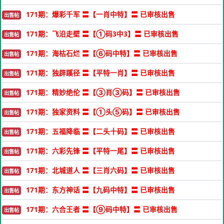
171期：爆彩千军 〓【一肖中特】〓 已审核出售
出售帖
171期：飞沿走壁 〓【①码3中3】〓 已审核出售
出售帖
171期：海枯石烂 〓【⑥码中特】〓 已审核出售
出售帖
171期：独辟蹊径 〓【平特一肖】〓 已审核出售
出售帖
171期：精妙绝伦 〓【③肖③码】〓 已审核出售
出售帖
171期：独家资料 〓【①头⑤码】〓 已审核出售
出售帖
171期：五福降临 〓【二头十码】〓 已审核出售
出售帖
171期：六彩先锋 〓【平特一尾】〓 已审核出售
出售帖
171期：北城道人 〓【三肖六码】〓 已审核出售
出售帖
171期：东方神话 〓【九码中特】〓 已审核出售
出售帖
171期：六合王者 〓【⑨码中特】〓 已审核出售
出售帖