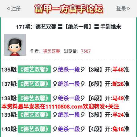
注册
登录
171期：德艺双馨 〓【绝杀一段】〓 手到擒来
作者
：
德艺双馨
浏览量
：
7587
136期:
《德艺双馨》
🎈
绝杀一段
🎈【3段】开:
羊48
准
137期:
《德艺双馨》
🎈
绝杀一段
🎈【6段】开:
蛇26
准
138期:
《德艺双馨》
🎈
绝杀一段
🎈【6段】开:
马49
准
本资料最早发表在11110808.com欢迎转发+关注
139期:
《德艺双馨》
🎈
绝杀一段
🎈【3段】开:
羊24
准
140期:
《德艺双馨》
🎈
绝杀一段
🎈【4段】开:
兔16
准