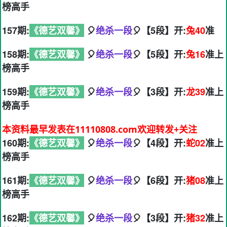
榜高手
157期:
《德艺双馨》
🎈
绝杀一段
🎈【5段】开:
兔40
准
158期:
《德艺双馨》
🎈
绝杀一段
🎈【5段】开:
兔16
准上
榜高手
159期:
《德艺双馨》
🎈
绝杀一段
🎈【3段】开:
龙39
准上
榜高手
本资料最早发表在11110808.com欢迎转发+关注
160期:
《德艺双馨》
🎈
绝杀一段
🎈【4段】开:
蛇02
准上
榜高手
161期:
《德艺双馨》
🎈
绝杀一段
🎈【6段】开:
猪08
准上
榜高手
162期:
《德艺双馨》
🎈
绝杀一段
🎈【3段】开:
猪32
准上