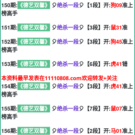
150期:
《德艺双馨》
🎈
绝杀一段
🎈【1段】开:
狗09
准上
榜高手
151期:
《德艺双馨》
🎈
绝杀一段
🎈【3段】开:
鼠31
准
152期:
《德艺双馨》
🎈
绝杀一段
🎈【3段】开:
狗45
准上
榜高手
153期:
《德艺双馨》
🎈
绝杀一段
🎈【6段】开:
虎41
错
本资料最早发表在11110808.com欢迎转发+关注
154期:
《德艺双馨》
🎈
绝杀一段
🎈【3段】开:
虎41
准上
榜高手
155期:
《德艺双馨》
🎈
绝杀一段
🎈【7段】开:
鼠07
准上
榜高手
156期:
《德艺双馨》
🎈
绝杀一段
🎈【2段】开:
马01
准上