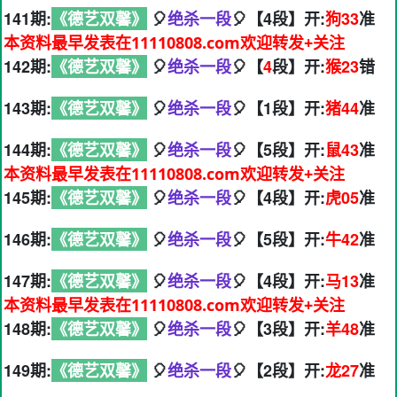
141期:
《德艺双馨》
🎈
绝杀一段
🎈【4段】开:
狗33
准
本资料最早发表在11110808.com欢迎转发+关注
142期:
《德艺双馨》
🎈
绝杀一段
🎈【
4
段】开:
猴23
错
143期:
《德艺双馨》
🎈
绝杀一段
🎈【1段】开:
猪44
准
144期:
《德艺双馨》
🎈
绝杀一段
🎈【5段】开:
鼠43
准
本资料最早发表在11110808.com欢迎转发+关注
145期:
《德艺双馨》
🎈
绝杀一段
🎈【4段】开:
虎05
准
146期:
《德艺双馨》
🎈
绝杀一段
🎈【5段】开:
牛42
准
147期:
《德艺双馨》
🎈
绝杀一段
🎈【4段】开:
马13
准
本资料最早发表在11110808.com欢迎转发+关注
148期:
《德艺双馨》
🎈
绝杀一段
🎈【3段】开:
羊48
准
149期:
《德艺双馨》
🎈
绝杀一段
🎈【2段】开:
龙27
准