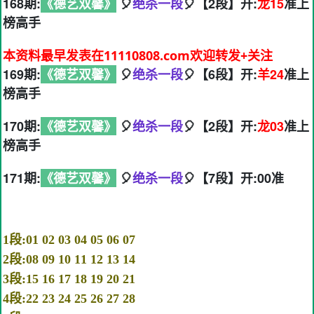
168期:
《德艺双馨》
🎈
绝杀一段
🎈【2段】开:
龙15
准上
榜高手
本资料最早发表在11110808.com欢迎转发+关注
169期:
《德艺双馨》
🎈
绝杀一段
🎈【6段】开:
羊24
准上
榜高手
170期:
《德艺双馨》
🎈
绝杀一段
🎈【2段】开:
龙03
准上
榜高手
171期:
《德艺双馨》
🎈
绝杀一段
🎈【7段】开:00准
1段:01 02 03 04 05 06 07
2段:08 09 10 11 12 13 14
3段:15 16 17 18 19 20 21
4段:22 23 24 25 26 27 28