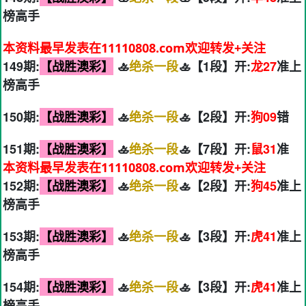
榜高手
本资料最早发表在11110808.com欢迎转发+关注
149期:
【战胜澳彩】
🚣
绝杀一段
🚣【1段】开:
龙27
准上
榜高手
150期:
【战胜澳彩】
🚣
绝杀一段
🚣【2段】开:
狗09
错
151期:
【战胜澳彩】
🚣
绝杀一段
🚣【7段】开:
鼠31
准
本资料最早发表在11110808.com欢迎转发+关注
152期:
【战胜澳彩】
🚣
绝杀一段
🚣【2段】开:
狗45
准上
榜高手
153期:
【战胜澳彩】
🚣
绝杀一段
🚣【3段】开:
虎41
准上
榜高手
154期:
【战胜澳彩】
🚣
绝杀一段
🚣【3段】开:
虎41
准上
榜高手