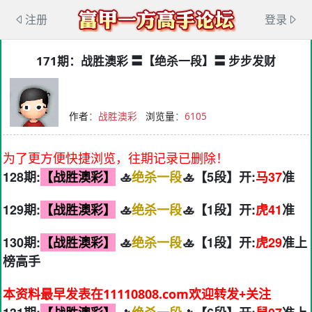
注册
登录
171期：战胜澳彩 〓【绝杀一段】〓 步步发财
作者
：
战胜澳彩
浏览量
：
6105
为了更方便快捷浏览，往期记录已删除！
128期:
【战胜澳彩】
🚣
绝杀一段
🚣【5段】开:
马37
准
129期:
【战胜澳彩】
🚣
绝杀一段
🚣【1段】开:
虎41
准
130期:
【战胜澳彩】
🚣
绝杀一段
🚣【1段】开:
虎29
准上
榜高手
本资料最早发表在11110808.com欢迎转发+关注