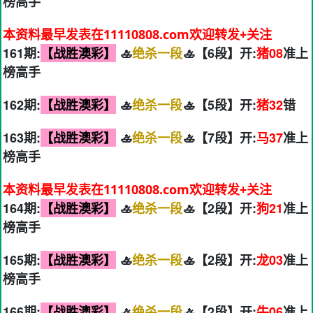
榜高手
本资料最早发表在11110808.com欢迎转发+关注
161期:
【战胜澳彩】
🚣
绝杀一段
🚣【6段】开:
猪08
准上
榜高手
162期:
【战胜澳彩】
🚣
绝杀一段
🚣【5段】开:
猪32
错
163期:
【战胜澳彩】
🚣
绝杀一段
🚣【7段】开:
马37
准上
榜高手
本资料最早发表在11110808.com欢迎转发+关注
164期:
【战胜澳彩】
🚣
绝杀一段
🚣【2段】开:
狗21
准上
榜高手
165期:
【战胜澳彩】
🚣
绝杀一段
🚣【2段】开:
龙03
准上
榜高手
166期:
【战胜澳彩】
🚣
绝杀一段
🚣【2段】开:
牛06
准上