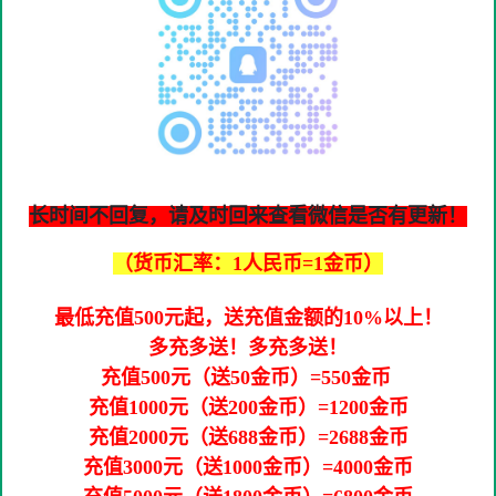
长时间不回复，请及时回来查看微信是否有更新！
（货币汇率：1人民币=1金币）
最低充值500元起，送充值金额的10%以上！
多充多送！多充多送！
充值500元（送50金币）=550金币
充值1000元（送200金币）=1200金币
充值2000元（送688金币）=2688金币
充值3000元（送1000金币）=4000金币