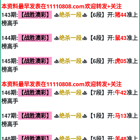
本资料最早发表在11110808.com欢迎转发+关注
143期:
【战胜澳彩】
🚣
绝杀一段
🚣【6段】开:
猪44
准上
榜高手
144期:
【战胜澳彩】
🚣
绝杀一段
🚣【4段】开:
鼠43
准上
榜高手
145期:
【战胜澳彩】
🚣
绝杀一段
🚣【6段】开:
虎05
准上
榜高手
本资料最早发表在11110808.com欢迎转发+关注
146期:
【战胜澳彩】
🚣
绝杀一段
🚣【7段】开:
牛42
准上
榜高手
147期:
【战胜澳彩】
🚣
绝杀一段
🚣【1段】开:
马13
准上
榜高手
148期:
【战胜澳彩】
🚣
绝杀一段
🚣【5段】开:
羊48
准上