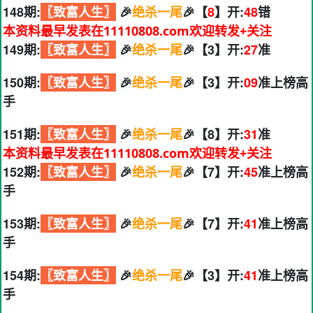
148期:
〖致富人生〗
🎉
绝杀一尾
🎉【
8
】开:
48
错
本资料最早发表在11110808.com欢迎转发+关注
149期:
〖致富人生〗
🎉
绝杀一尾
🎉【3】开:
27
准
150期:
〖致富人生〗
🎉
绝杀一尾
🎉【3】开:
09
准上榜高
手
151期:
〖致富人生〗
🎉
绝杀一尾
🎉【8】开:
31
准
本资料最早发表在11110808.com欢迎转发+关注
152期:
〖致富人生〗
🎉
绝杀一尾
🎉【7】开:
45
准上榜高
手
153期:
〖致富人生〗
🎉
绝杀一尾
🎉【7】开:
41
准上榜高
手
154期:
〖致富人生〗
🎉
绝杀一尾
🎉【3】开:
41
准上榜高
手