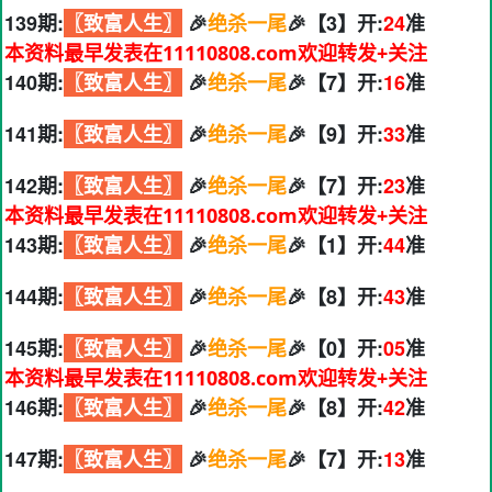
139期:
〖致富人生〗
🎉
绝杀一尾
🎉【3】开:
24
准
本资料最早发表在11110808.com欢迎转发+关注
140期:
〖致富人生〗
🎉
绝杀一尾
🎉【7】开:
16
准
141期:
〖致富人生〗
🎉
绝杀一尾
🎉【9】开:
33
准
142期:
〖致富人生〗
🎉
绝杀一尾
🎉【7】开:
23
准
本资料最早发表在11110808.com欢迎转发+关注
143期:
〖致富人生〗
🎉
绝杀一尾
🎉【1】开:
44
准
144期:
〖致富人生〗
🎉
绝杀一尾
🎉【8】开:
43
准
145期:
〖致富人生〗
🎉
绝杀一尾
🎉【0】开:
05
准
本资料最早发表在11110808.com欢迎转发+关注
146期:
〖致富人生〗
🎉
绝杀一尾
🎉【8】开:
42
准
147期:
〖致富人生〗
🎉
绝杀一尾
🎉【7】开:
13
准