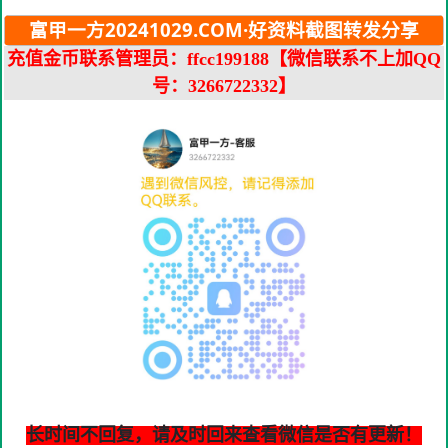
富甲一方20241029.COM·好资料截图转发分享
充值金币联系管理员：ffcc199188【微信联系不上加QQ
号：3266722332】
长时间不回复，请及时回来查看微信是否有更新！