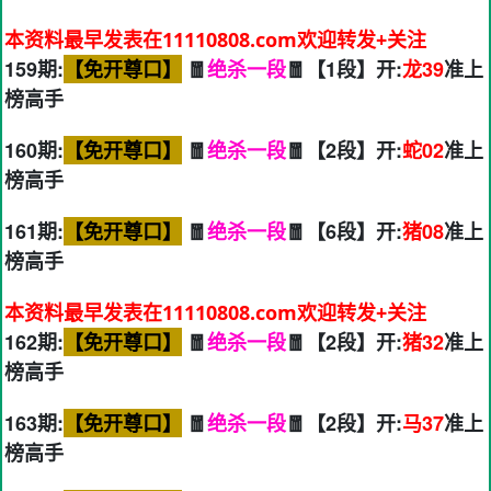
本资料最早发表在11110808.com欢迎转发+关注
159期:
【免开尊口】
🧧
绝杀一段
🧧【1段】开:
龙39
准上
榜高手
160期:
【免开尊口】
🧧
绝杀一段
🧧【2段】开:
蛇02
准上
榜高手
161期:
【免开尊口】
🧧
绝杀一段
🧧【6段】开:
猪08
准上
榜高手
本资料最早发表在11110808.com欢迎转发+关注
162期:
【免开尊口】
🧧
绝杀一段
🧧【2段】开:
猪32
准上
榜高手
163期:
【免开尊口】
🧧
绝杀一段
🧧【2段】开:
马37
准上
榜高手