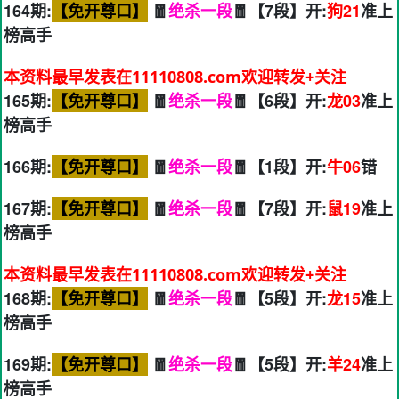
164期:
【免开尊口】
🧧
绝杀一段
🧧【7段】开:
狗21
准上
榜高手
本资料最早发表在11110808.com欢迎转发+关注
165期:
【免开尊口】
🧧
绝杀一段
🧧【6段】开:
龙03
准上
榜高手
166期:
【免开尊口】
🧧
绝杀一段
🧧【1段】开:
牛06
错
167期:
【免开尊口】
🧧
绝杀一段
🧧【7段】开:
鼠19
准上
榜高手
本资料最早发表在11110808.com欢迎转发+关注
168期:
【免开尊口】
🧧
绝杀一段
🧧【5段】开:
龙15
准上
榜高手
169期:
【免开尊口】
🧧
绝杀一段
🧧【5段】开:
羊24
准上
榜高手