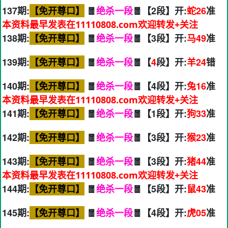
137期:
【免开尊口】
🧧
绝杀一段
🧧【2段】开:
蛇26
准
本资料最早发表在11110808.com欢迎转发+关注
138期:
【免开尊口】
🧧
绝杀一段
🧧【3段】开:
马49
准
139期:
【免开尊口】
🧧
绝杀一段
🧧【
4
段】开:
羊24
错
140期:
【免开尊口】
🧧
绝杀一段
🧧【4段】开:
兔16
准
本资料最早发表在11110808.com欢迎转发+关注
141期:
【免开尊口】
🧧
绝杀一段
🧧【1段】开:
狗33
准
142期:
【免开尊口】
🧧
绝杀一段
🧧【3段】开:
猴23
准
143期:
【免开尊口】
🧧
绝杀一段
🧧【3段】开:
猪44
准
本资料最早发表在11110808.com欢迎转发+关注
144期:
【免开尊口】
🧧
绝杀一段
🧧【5段】开:
鼠43
准
145期:
【免开尊口】
🧧
绝杀一段
🧧【4段】开:
虎05
准