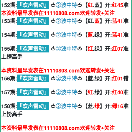
152期:
『欢声雷动』
🍅
②波中特
🍅【
红
.蓝】开:
红45
准
本资料最早发表在11110808.com欢迎转发+关注
153期:
『欢声雷动』
🍅
②波中特
🍅【红.
蓝
】开:
蓝41
准
154期:
『欢声雷动』
🍅
②波中特
🍅【
蓝
.绿】开:
蓝41
准
155期:
『欢声雷动』
🍅
②波中特
🍅【
红
.绿】开:
红07
准
上榜高手
本资料最早发表在11110808.com欢迎转发+关注
156期:
『欢声雷动』
🍅
②波中特
🍅【蓝.绿】开:
红01
错
157期:
『欢声雷动』
🍅
②波中特
🍅【
红
.绿】开:
红40
准
158期:
『欢声雷动』
🍅
②波中特
🍅【蓝.
绿
】开:
绿16
准
上榜高手
本资料最早发表在11110808.com欢迎转发+关注