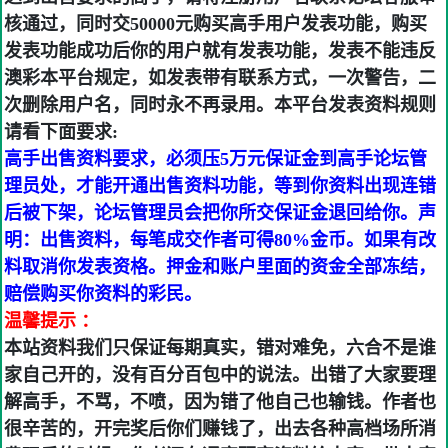
核通过，同时交50000元购买高手用户发表功能，购买
发表功能成功后你的用户就有发表功能，发表不能违反
澳彩本平台规定，如发表带有联系方式，一次警告，二
次删除用户名，同时永不再录用。本平台发表资料规则
请看下面要求:
高手出售资料要求，必须压5万元保证金到高手论坛管
理员处，才能开通出售资料功能，等到你资料出现连错
后被下架，论坛管理员会把你所交保证金退回给你。声
明：出售资料，每笔成交作者可得80%金币。如果有改
料取消你发表资格。押金和账户里面的资金全部冻结，
赔偿购买你资料的彩民。
温馨提示 ：
本站资料我们只保证每期真实，错对难免，六合不是谁
家自己开的，没有百分百包中的说法。出错了大家要理
解高手，不骂，不喷，因为错了他自己也输钱。作者也
很辛苦的，开完奖后你们赚钱了，出去各种高档场所消