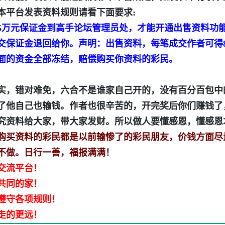
本平台发表资料规则请看下面要求:
5万元保证金到高手论坛管理员处，才能开通出售资料功
交保证金退回给你。声明：出售资料，每笔成交作者可得
面的资金全部冻结，赔偿购买你资料的彩民。
实，错对难免，六合不是谁家自己开的，没有百分百包中
了他自己也输钱。作者也很辛苦的，开完奖后你们赚钱了
究资料给大家，带大家发财。所以做人要懂感恩，懂感
购买资料的彩民都是以前输惨了的彩民朋友，价钱方面尽
不做。日行一善，福报满满！
交流平台！
共同的家！
遵守各项规则！
走的更远！