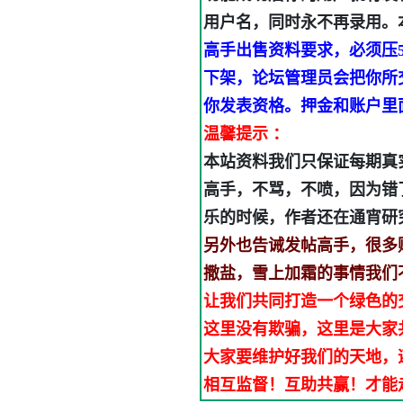
用户名，同时永不再录用。
高手出售资料要求，必须压
下架，论坛管理员会把你所
你发表资格。押金和账户里
温馨提示 ：
本站资料我们只保证每期真
高手，不骂，不喷，因为错
乐的时候，作者还在通宵研
另外也告诫发帖高手，很多
撒盐，雪上加霜的事情我们
让我们共同打造一个绿色的
这里没有欺骗，这里是大家
大家要维护好我们的天地，
相互监督！互助共赢！才能