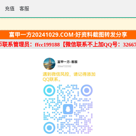
手论坛
充值
客服
富甲一方20241029.COM·好资料截图转发分享
联系管理员：ffcc199188【微信联系不上加QQ号：326672