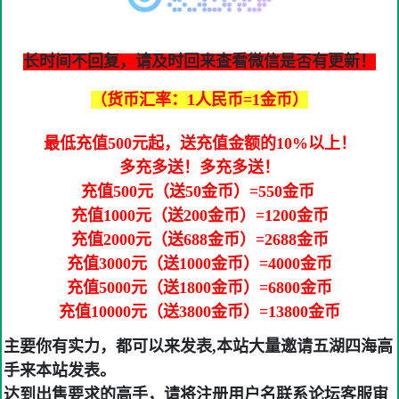
长时间不回复，请及时回来查看微信是否有更新！
（货币汇率：1人民币=1金币）
最低充值500元起，送充值金额的10%以上！
多充多送！多充多送！
充值500元（送50金币）=550金币
充值1000元（送200金币）=1200金币
充值2000元（送688金币）=2688金币
充值3000元（送1000金币）=4000金币
充值5000元（送1800金币）=6800金币
充值10000元（送3800金币）=13800金币
主要你有实力，都可以来发表,本站大量邀请五湖四海高
手来本站发表。
达到出售要求的高手，请将注册用户名联系论坛客服审