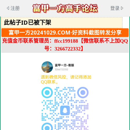
注册
登录
此帖子ID已被下架
富甲一方20241029.COM·好资料截图转发分享
充值金币联系管理员：ffcc199188【微信联系不上加QQ
号：3266722332】