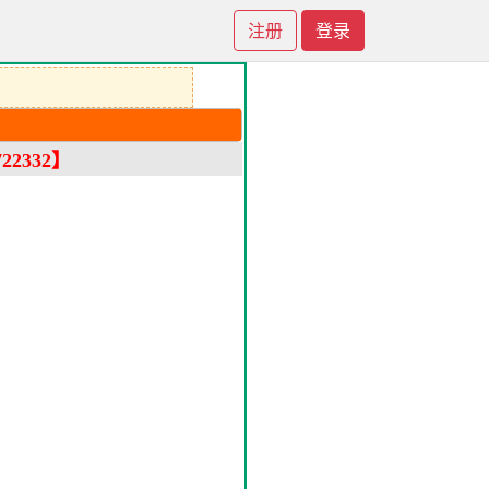
注册
登录
2332】