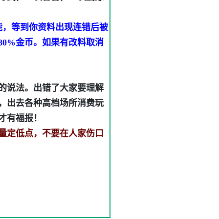
能，等到你资料出现连错后被
80%金币。如果有改料取消
的说法。出错了大家要理解
，出去各种高档场所消费玩
恩才有福报！
量定低点，不要在人家伤口