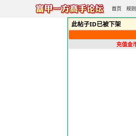
首页
富甲一方高
规则
此帖子ID已被下架
充值金币