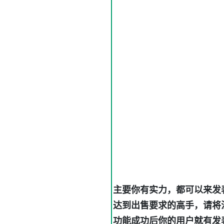
主要你有实力，都可以来发
达到出售要求的高手，请将
功能成功后你的用户就有发