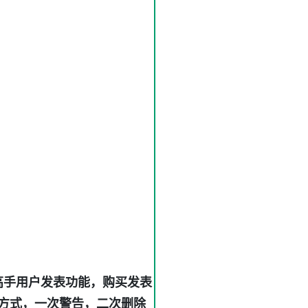
高手用户发表功能，购买发表
方式，一次警告，二次删除