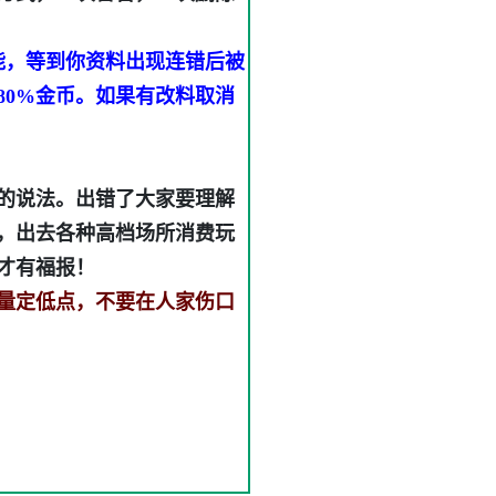
能，等到你资料出现连错后被
80%金币。如果有改料取消
的说法。出错了大家要理解
，出去各种高档场所消费玩
恩才有福报！
量定低点，不要在人家伤口