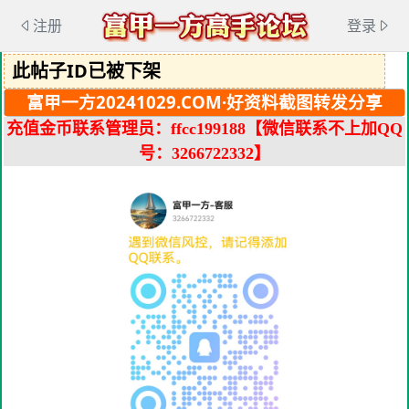
注册
登录
此帖子ID已被下架
富甲一方20241029.COM·好资料截图转发分享
充值金币联系管理员：ffcc199188【微信联系不上加QQ
号：3266722332】