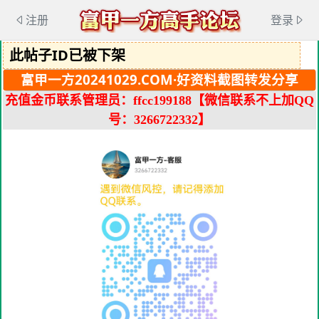
注册
登录
此帖子ID已被下架
富甲一方20241029.COM·好资料截图转发分享
充值金币联系管理员：ffcc199188【微信联系不上加QQ
号：3266722332】