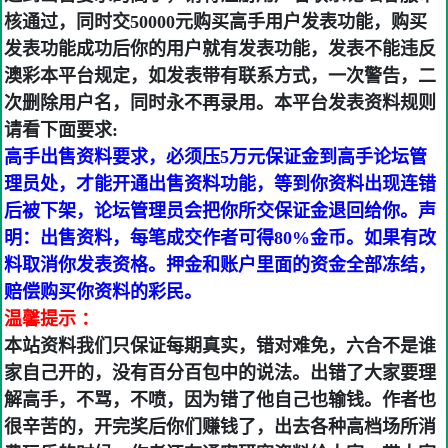
核通过，同时交50000元购买高手用户发表功能，购买
发表功能成功后你的用户就有发表功能，发表不能违反
澳彩本平台规定，如发表带有联系方式，一次警告，二
次删除用户名，同时永不再录用。本平台发表资料规则
请看下面要求:
高手出售资料要求，必须压5万元保证金到高手论坛管
理员处，才能开通出售资料功能，等到你资料出现连错
后被下架，论坛管理员会把你所交保证金退回给你。声
明：出售资料，每笔成交作者可得80%金币。如果有改
料取消你发表资格。押金和账户里面的资金全部冻结，
赔偿购买你资料的彩民。
温馨提示 ：
本站资料我们只保证每期真实，错对难免，六合不是谁
家自己开的，没有百分百包中的说法。出错了大家要理
解高手，不骂，不喷，因为错了他自己也输钱。作者也
很辛苦的，开完奖后你们赚钱了，出去各种高档场所消