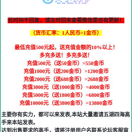
长时间不回复，请及时回来查看微信是否有更新！
（货币汇率：1人民币=1金币）
最低充值500元起，送充值金额的10%以上！
多充多送！多充多送！
充值500元（送50金币）=550金币
充值1000元（送200金币）=1200金币
充值2000元（送688金币）=2688金币
充值3000元（送1000金币）=4000金币
充值5000元（送1800金币）=6800金币
充值10000元（送3800金币）=13800金币
主要你有实力，都可以来发表,本站大量邀请五湖四海高
手来本站发表。
达到出售要求的高手，请将注册用户名联系论坛客服审