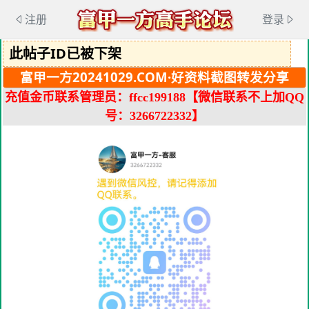
注册
登录
此帖子ID已被下架
富甲一方20241029.COM·好资料截图转发分享
充值金币联系管理员：ffcc199188【微信联系不上加QQ
号：3266722332】