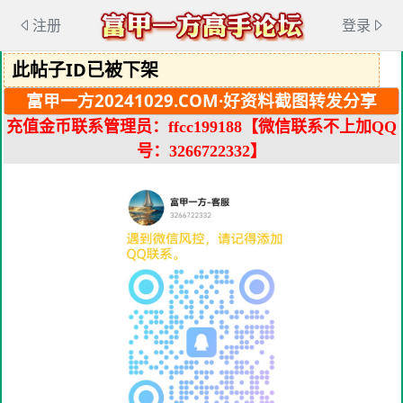
注册
登录
此帖子ID已被下架
富甲一方20241029.COM·好资料截图转发分享
充值金币联系管理员：ffcc199188【微信联系不上加QQ
号：3266722332】