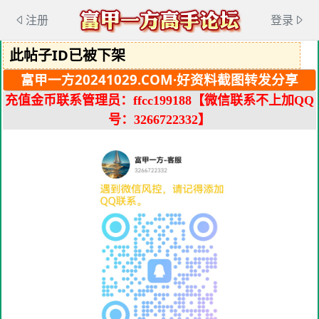
注册
登录
此帖子ID已被下架
富甲一方20241029.COM·好资料截图转发分享
充值金币联系管理员：ffcc199188【微信联系不上加QQ
号：3266722332】