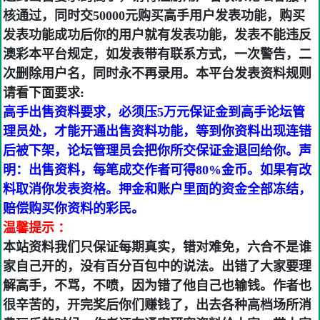
核通过，同时交50000元购买高手用户发表功能，购买
发表功能成功后你的用户就有发表功能，发表不能违反
澳彩本平台规定，如发表带有联系方式，一次警告，二
次删除用户名，同时永不再录用。本平台发表资料规则
请看下面要求:
高手出售资料要求，必须压5万元保证金到高手论坛管
理员处，才能开通出售资料功能，等到你资料出现连错
后被下架，论坛管理员会把你所交保证金退回给你。声
明：出售资料，每笔成交作者可得80%金币。如果有改
料取消你发表资格。押金和账户里面的资金全部冻结，
赔偿购买你资料的彩民。
温馨提示 ：
本站资料我们只保证每期真实，错对难免，六合不是谁
家自己开的，没有百分百包中的说法。出错了大家要理
解高手，不骂，不喷，因为错了他自己也输钱。作者也
很辛苦的，开完奖后你们赚钱了，出去各种高档场所消