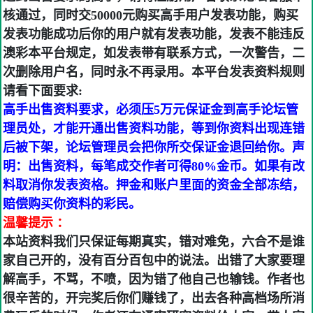
核通过，同时交50000元购买高手用户发表功能，购买
发表功能成功后你的用户就有发表功能，发表不能违反
澳彩本平台规定，如发表带有联系方式，一次警告，二
次删除用户名，同时永不再录用。本平台发表资料规则
请看下面要求:
高手出售资料要求，必须压5万元保证金到高手论坛管
理员处，才能开通出售资料功能，等到你资料出现连错
后被下架，论坛管理员会把你所交保证金退回给你。声
明：出售资料，每笔成交作者可得80%金币。如果有改
料取消你发表资格。押金和账户里面的资金全部冻结，
赔偿购买你资料的彩民。
温馨提示 ：
本站资料我们只保证每期真实，错对难免，六合不是谁
家自己开的，没有百分百包中的说法。出错了大家要理
解高手，不骂，不喷，因为错了他自己也输钱。作者也
很辛苦的，开完奖后你们赚钱了，出去各种高档场所消