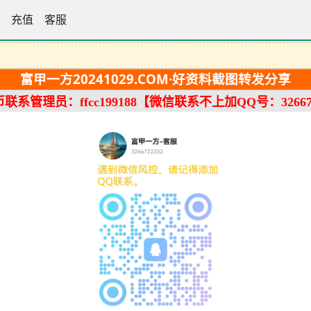
手论坛
充值
客服
富甲一方20241029.COM·好资料截图转发分享
联系管理员：ffcc199188【微信联系不上加QQ号：326672