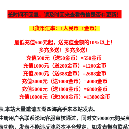
长时间不回复，请及时回来查看微信是否有更新！
（货币汇率：1人民币=1金币）
最低充值500元起，送充值金额的10%以上！
多充多送！多充多送！
充值500元（送50金币）=550金币
充值1000元（送200金币）=1200金币
充值2000元（送688金币）=2688金币
充值3000元（送1000金币）=4000金币
充值5000元（送1800金币）=6800金币
充值10000元（送3800金币）=13800金币
表,本站大量邀请五湖四海高手来本站发表。
注册用户名联系论坛客服审核通过，同时交50000元购买
表功能，发表不能违反澳彩本平台规定，如发表带有联系