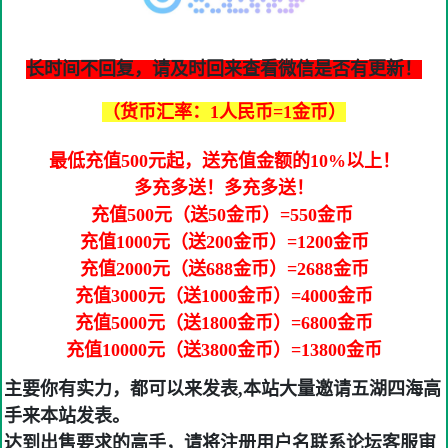
长时间不回复，请及时回来查看微信是否有更新！
（货币汇率：1人民币=1金币）
最低充值500元起，送充值金额的10%以上！
多充多送！多充多送！
充值500元（送50金币）=550金币
充值1000元（送200金币）=1200金币
充值2000元（送688金币）=2688金币
充值3000元（送1000金币）=4000金币
充值5000元（送1800金币）=6800金币
充值10000元（送3800金币）=13800金币
主要你有实力，都可以来发表,本站大量邀请五湖四海高
手来本站发表。
达到出售要求的高手，请将注册用户名联系论坛客服审