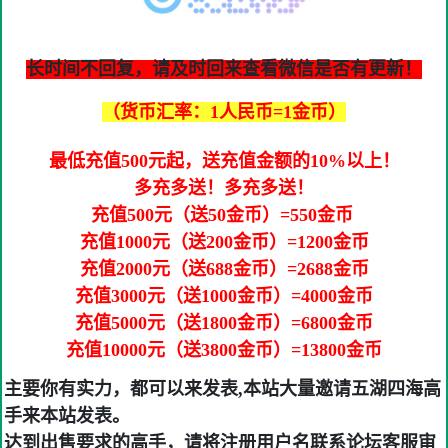
长时间不回复，请及时回来查看微信是否有更新！
（货币汇率：1人民币=1金币）
最低充值500元起，送充值金额的10%以上！
多充多送！多充多送！
充值500元（送50金币）=550金币
充值1000元（送200金币）=1200金币
充值2000元（送688金币）=2688金币
充值3000元（送1000金币）=4000金币
充值5000元（送1800金币）=6800金币
充值10000元（送3800金币）=13800金币
主要你有实力，都可以来发表,本站大量邀请五湖四海高
手来本站发表。
达到出售要求的高手，请将注册用户名联系论坛客服审